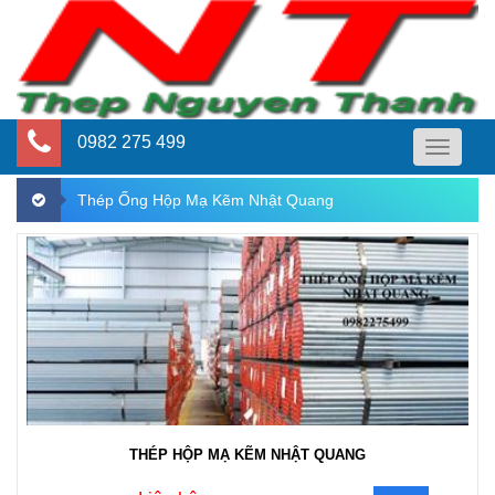
0982 275 499
Toggle
navigati
Thép Ống Hộp Mạ Kẽm Nhật Quang
THÉP HỘP MẠ KẼM NHẬT QUANG