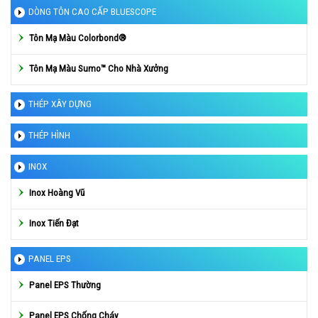
DÒNG TÔN CAO CẤP BLUESCOPE
Tôn Mạ Màu Colorbond®
Tôn Mạ Màu Sumo™ Cho Nhà Xưởng
THÉP XÂY DỰNG
THÉP HÌNH
INOX
Inox Hoàng Vũ
Inox Tiến Đạt
PANEL EPS
Panel EPS Thường
Panel EPS Chống Cháy