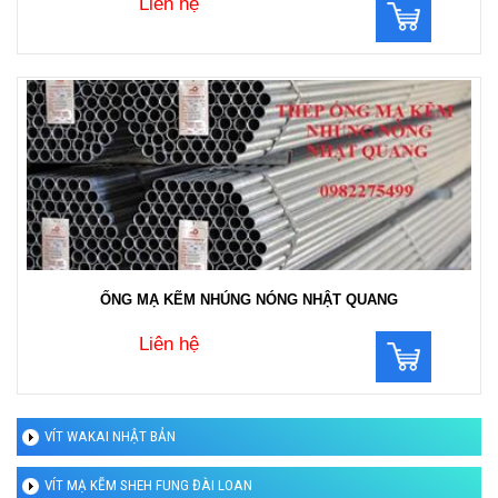
Liên hệ
ỐNG MẠ KẼM NHÚNG NÓNG NHẬT QUANG
Liên hệ
VÍT WAKAI NHẬT BẢN
VÍT MẠ KẼM SHEH FUNG ĐÀI LOAN