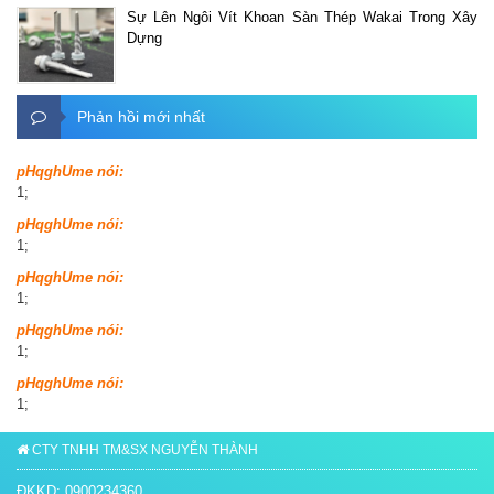
Sự Lên Ngôi Vít Khoan Sàn Thép Wakai Trong Xây
Dựng
Phản hồi mới nhất
pHqghUme nói:
1;
pHqghUme nói:
1;
pHqghUme nói:
1;
pHqghUme nói:
1;
pHqghUme nói:
1;
CTY TNHH TM&SX NGUYỄN THÀNH
ĐKKD: 0900234360