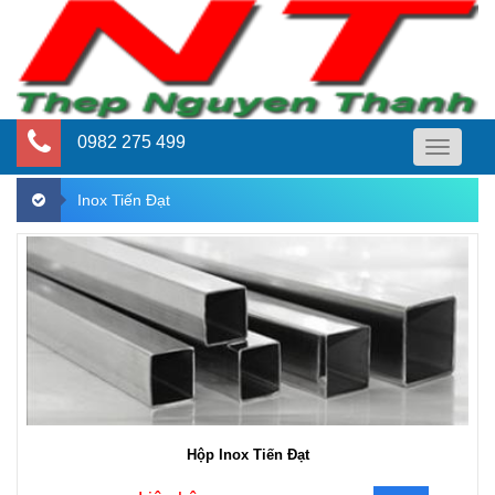
0982 275 499
Toggle
navigati
Inox Tiến Đạt
Hộp Inox Tiến Đạt