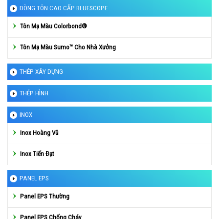
DÒNG TÔN CAO CẤP BLUESCOPE
Tôn Mạ Màu Colorbond®
Tôn Mạ Màu Sumo™ Cho Nhà Xưởng
THÉP XÂY DỰNG
THÉP HÌNH
INOX
Inox Hoàng Vũ
Inox Tiến Đạt
PANEL EPS
Panel EPS Thường
Panel EPS Chống Cháy