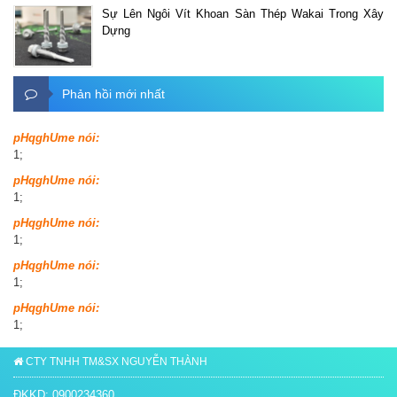
Sự Lên Ngôi Vít Khoan Sàn Thép Wakai Trong Xây
Dựng
Phản hồi mới nhất
pHqghUme nói:
1;
pHqghUme nói:
1;
pHqghUme nói:
1;
pHqghUme nói:
1;
pHqghUme nói:
1;
CTY TNHH TM&SX NGUYỄN THÀNH
ĐKKD: 0900234360